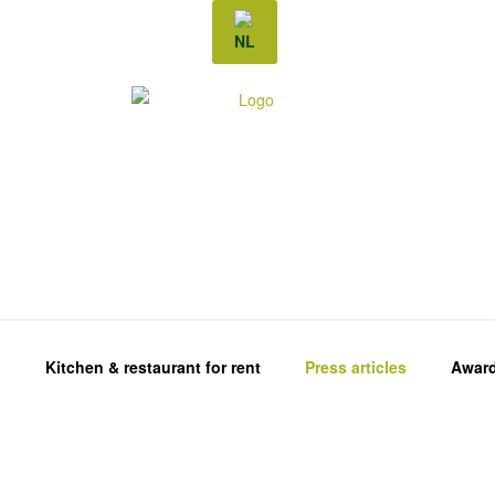
NL
u
Kitchen & restaurant for rent
Press articles
Award